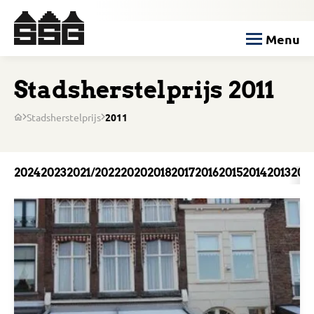
Menu
Stadsherstelprijs 2011
Stadsherstelprijs
2011
2024
2023
2021/2022
2020
2018
2017
2016
2015
2014
2013
201