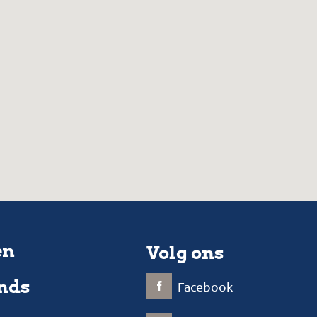
en
Volg ons
nds
Facebook