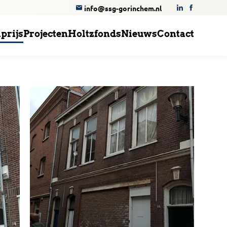
info@ssg-gorinchem.nl
prijs
Projecten
Holtzfonds
Nieuws
Contact