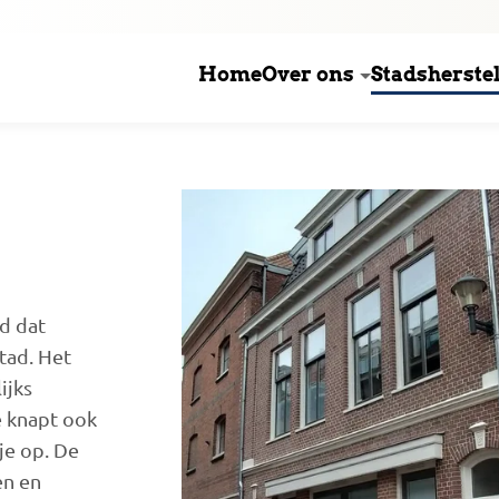
Home
Over ons
Stadsherstel
d dat
tad. Het
ijks
 knapt ook
je op. De
en en