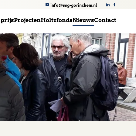
info@ssg-gorinchem.nl
prijs
Projecten
Holtzfonds
Nieuws
Contact