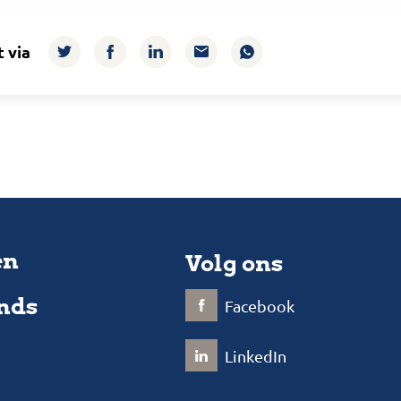
t via
en
Volg ons
nds
Facebook
LinkedIn