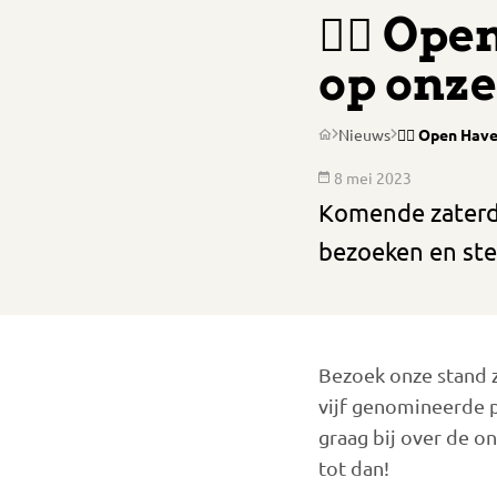
✍🏽 Ope
op onze
Nieuws
✍🏽 Open Have
8 mei 2023
Komende zaterda
bezoeken en ste
Bezoek onze stand 
vijf genomineerde p
graag bij over de 
tot dan!